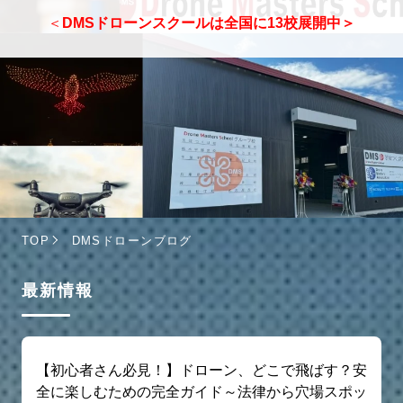
＜
DMSドローンスクールは全国に13校展開中＞
TOP
DMSドローンブログ
最新情報
【初心者さん必見！】ドローン、どこで飛ばす？安
全に楽しむための完全ガイド～法律から穴場スポッ