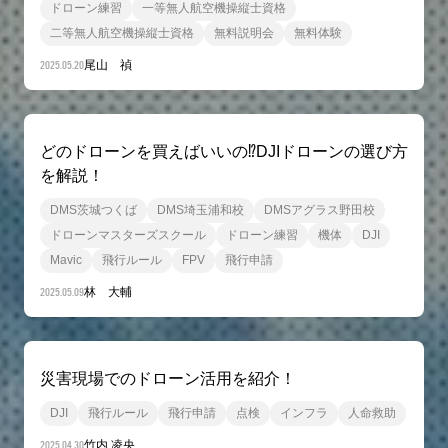
ドローン練習
一等無人航空機操縦士資格
二等無人航空機操縦士資格
無料説明会
無料体験
2025.05.20
尾山 禎
どのドローンを買えばいいの⁉DJIドローンの選び方
を解説！
DMS茨城つくば
DMS埼玉浦和校
DMSアグラス野田校
ドローンマスターズスクール
ドローン練習
機体
DJI
Mavic
飛行ルール
FPV
飛行申請
2025.05.09
林 大輔
災害現場でのドローン活用を紹介！
DJI
飛行ルール
飛行申請
点検
インフラ
人命救助
2025.04.30
竹内 凌央