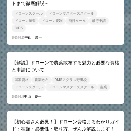
トまで徹底解説～
ドローンスクール
ドローンマスターズスクール
ドローン練習
ドローン規制
飛行ルール
飛行申請
DIPS
2025.06.25
中山 慶一
【解説】ドローンで農薬散布する魅力と必要な資格
と申請について
国家資格
農薬散布
DMSアグラス野田校
ドローンスクール
ドローンマスターズスクール
農業
2025.06.18
中山 慶一
【初心者さん必見！】ドローン資格まるわかりガイ
ド：種類・必要性・取り方、ぜんぶ解説します！