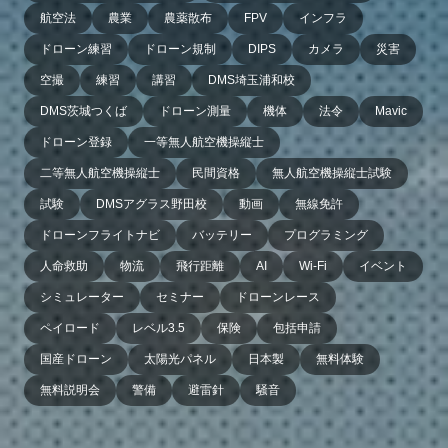
航空法
農業
農薬散布
FPV
インフラ
ドローン練習
ドローン規制
DIPS
カメラ
災害
空撮
練習
講習
DMS埼玉浦和校
DMS茨城つくば
ドローン測量
機体
法令
Mavic
ドローン登録
一等無人航空機操縦士
二等無人航空機操縦士
民間資格
無人航空機操縦士試験
試験
DMSアグラス野田校
動画
無線免許
ドローンフライトナビ
バッテリー
プログラミング
人命救助
物流
飛行距離
AI
Wi-Fi
イベント
シミュレーター
セミナー
ドローンレース
ペイロード
レベル3.5
保険
包括申請
国産ドローン
太陽光パネル
日本製
無料体験
無料説明会
警備
避雷針
騒音