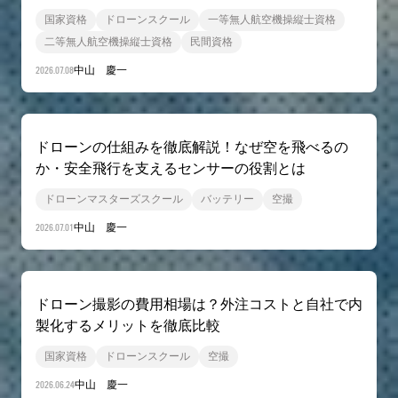
国家資格
ドローンスクール
一等無人航空機操縦士資格
二等無人航空機操縦士資格
民間資格
2026.07.08
中山 慶一
ドローンの仕組みを徹底解説！なぜ空を飛べるの
か・安全飛行を支えるセンサーの役割とは
ドローンマスターズスクール
バッテリー
空撮
2026.07.01
中山 慶一
ドローン撮影の費用相場は？外注コストと自社で内
製化するメリットを徹底比較
国家資格
ドローンスクール
空撮
2026.06.24
中山 慶一