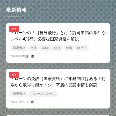
最新情報
NEW
ドローンの「目視外飛行」とは？許可申請の条件や
レベル4飛行、必要な国家資格を解説
国家資格
点検
DIPS
物流
警備
航空法
2026.08.05
中山 慶一
NEW
ドローンの免許（国家資格）に年齢制限はある？何
歳から取得可能か・シニア層の受講事情も解説
国家資格
ドローンスクール
2026.07.29
中山 慶一