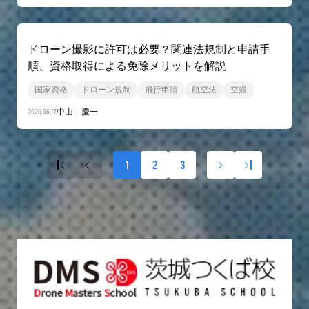
ドローン撮影に許可は必要？関連法規制と申請手
順、資格取得による免除メリットを解説
国家資格
ドローン規制
飛行申請
航空法
空撮
2026.06.17
中山 慶一
1
2
3