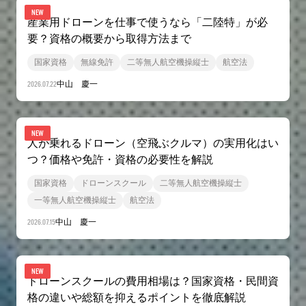
NEW
産業用ドローンを仕事で使うなら「二陸特」が必
要？資格の概要から取得方法まで
国家資格
無線免許
二等無人航空機操縦士
航空法
2026.07.22
中山 慶一
NEW
人が乗れるドローン（空飛ぶクルマ）の実用化はい
つ？価格や免許・資格の必要性を解説
国家資格
ドローンスクール
二等無人航空機操縦士
一等無人航空機操縦士
航空法
2026.07.15
中山 慶一
NEW
ドローンスクールの費用相場は？国家資格・民間資
格の違いや総額を抑えるポイントを徹底解説