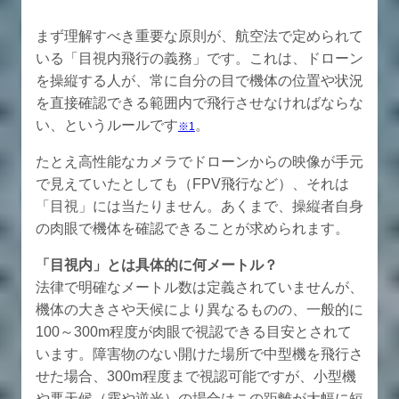
まず理解すべき重要な原則が、航空法で定められて
いる「目視内飛行の義務」です。これは、ドローン
を操縦する人が、常に自分の目で機体の位置や状況
を直接確認できる範囲内で飛行させなければならな
い、というルールです
。
※1
たとえ高性能なカメラでドローンからの映像が手元
で見えていたとしても（FPV飛行など）、それは
「目視」には当たりません。あくまで、操縦者自身
の肉眼で機体を確認できることが求められます。
「目視内」とは具体的に何メートル？
法律で明確なメートル数は定義されていませんが、
機体の大きさや天候により異なるものの、一般的に
100～300m程度が肉眼で視認できる目安とされて
います。障害物のない開けた場所で中型機を飛行さ
せた場合、300m程度まで視認可能ですが、小型機
や悪天候（霧や逆光）の場合はこの距離が大幅に短