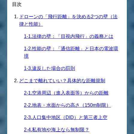
目次
ドローンの「飛行距離」を決める2つの壁（法
律と性能）
1-1.法律の壁：「目視内飛行」の義務とは
1-2.性能の壁：「通信距離」と日本の電波環
境
1-3.違反した場合の罰則
どこまで離れていい？具体的な距離規制
2-1.空港周辺（進入表面等）からの距離
2-2.地表・水面からの高さ（150m制限）
2-3.人口集中地区（DID）と第三者上空
2-4.私有地や海上なら無制限？