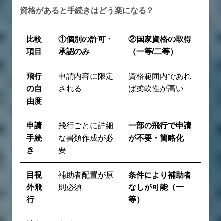
資格があると手続きはどう楽になる？
比較
①個別の許可・
②国家資格の取得
項目
承認のみ
（一等/二等）
飛行
申請内容に限定
資格範囲内であれ
の自
される
ば柔軟性が高い
由度
申請
飛行ごとに詳細
一部の飛行で申請
手続
な書類作成が必
が不要・簡略化
き
要
目視
補助者配置が原
条件により補助者
外飛
則必須
なしが可能（一
行
等）