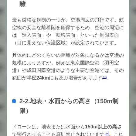
離
最も厳格な規制の一つが、空港周辺の飛行です。航
空機の安全な離着陸を確保するため、空港の周辺に
は「進入表面」や「転移表面」といった制限表面
（目に見えない保護区域）が設定されています。
具体的にどのくらいの距離が対象になるかは空港の
規模によりますが、例えば東京国際空港（羽田空
港）や成田国際空港のような主要な空港では、その
範囲が
半径24km
にも及ぶ場合があります
。
※3
2-2.地表・水面からの高さ（150m制
限）
ドローンは、地表または水面から
150m以上の高さ
で飛行させることも原則禁止されています
。これ
※4