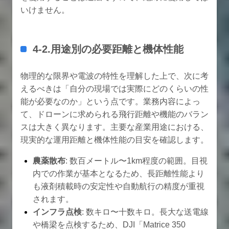
いけません。
4-2.用途別の必要距離と機体性能
物理的な限界や電波の特性を理解した上で、次に考
えるべきは「自分の現場では実際にどのくらいの性
能が必要なのか」という点です。業務内容によっ
て、ドローンに求められる飛行距離や機能のバラン
スは大きく異なります。主要な産業用途における、
現実的な運用距離と機体性能の目安を確認します。
農薬散布
: 数百メートル〜1km程度の範囲。目視
内での作業が基本となるため、長距離性能より
も液剤積載時の安定性や自動航行の精度が重視
されます。
インフラ点検
: 数キロ〜十数キロ。長大な送電線
や橋梁を点検するため、DJI「Matrice 350