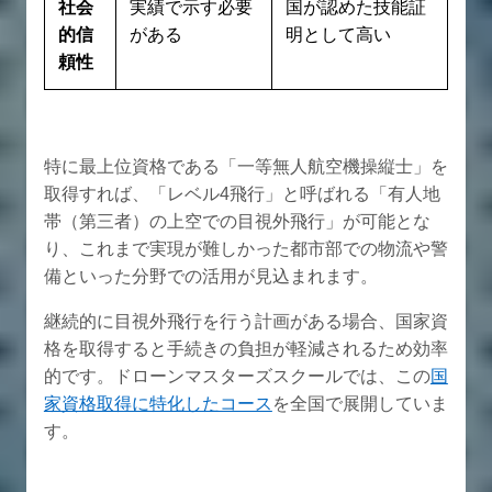
社会
実績で示す必要
国が認めた技能証
的信
がある
明として高い
頼性
特に最上位資格である「一等無人航空機操縦士」を
取得すれば、「レベル4飛行」と呼ばれる「有人地
帯（第三者）の上空での目視外飛行」が可能とな
り、これまで実現が難しかった都市部での物流や警
備といった分野での活用が見込まれます。
継続的に目視外飛行を行う計画がある場合、国家資
格を取得すると手続きの負担が軽減されるため効率
的です。ドローンマスターズスクールでは、この
国
家資格取得に特化したコース
を全国で展開していま
す。