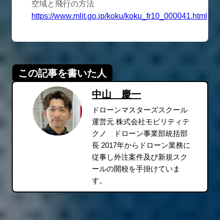
空域と飛行の方法
https://www.mlit.go.jp/koku/koku_fr10_000041.html
この記事を書いた人
中山 慶一
ドローンマスターズスクール
運営元 株式会社モビリティテ
クノ ドローン事業部統括部
長 2017年からドローン業務に
従事し外注案件及び新規スク
ールの開校を手掛けていま
す。