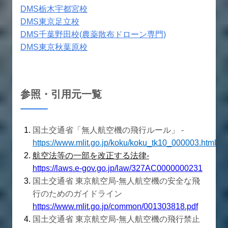
DMS栃木宇都宮校
DMS東京足立校
DMS千葉野田校(農薬散布ドローン専門)
DMS東京秋葉原校
参照・引用元一覧
国土交通省「無人航空機の飛行ルール」 -
https://www.mlit.go.jp/koku/koku_tk10_000003.html
航空法等の一部を改正する法律-
https://laws.e-gov.go.jp/law/327AC0000000231
国土交通省 東京航空局‐無人航空機の安全な飛
行のためのガイドライン
https://www.mlit.go.jp/common/001303818.pdf
国土交通省 東京航空局‐無人航空機の飛行禁止