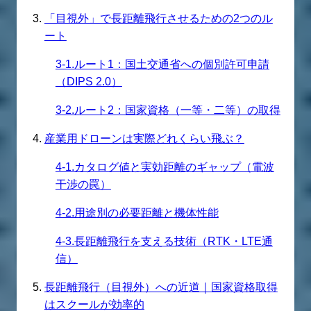
「目視外」で長距離飛行させるための2つのル
ート
3-1.ルート1：国土交通省への個別許可申請
（DIPS 2.0）
3-2.ルート2：国家資格（一等・二等）の取得
産業用ドローンは実際どれくらい飛ぶ？
4-1.カタログ値と実効距離のギャップ（電波
干渉の罠）
4-2.用途別の必要距離と機体性能
4-3.長距離飛行を支える技術（RTK・LTE通
信）
長距離飛行（目視外）への近道｜国家資格取得
はスクールが効率的