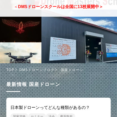
＜
DMSドローンスクールは全国に13校展開中＞
TOP
DMSドローンブログ
国産ドローン
最新情報 国産ドローン
日本製ドローンってどんな種類があるの？
国家資格
セミナー
法令
農薬散布